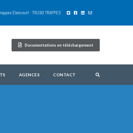
 Trappes Elancourt - 78190 TRAPPES
Documentations en téléchargement
TS
AGENCES
CONTACT