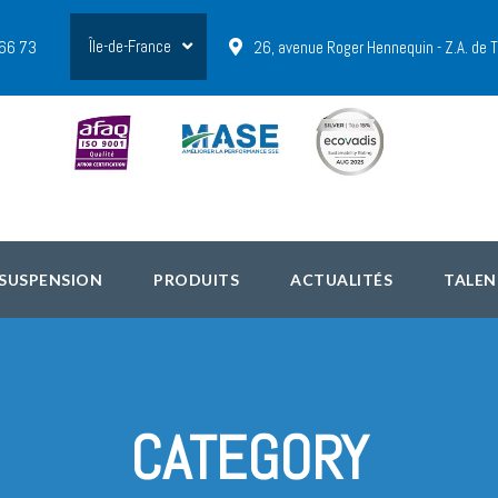
Île-de-France
 66 73
26, avenue Roger Hennequin - Z.A. de
 SUSPENSION
PRODUITS
ACTUALITÉS
TALEN
CATEGORY