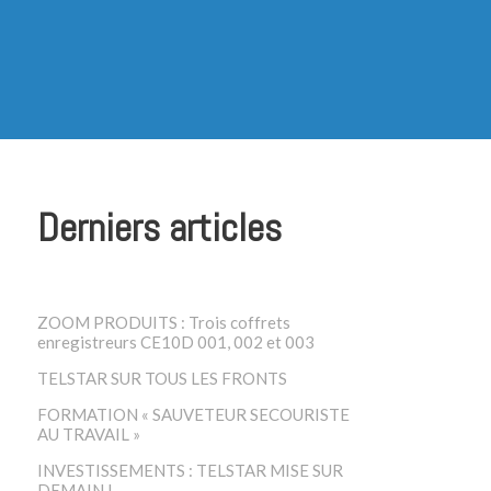
Derniers articles
ZOOM PRODUITS : Trois coffrets
enregistreurs CE10D 001, 002 et 003
TELSTAR SUR TOUS LES FRONTS
FORMATION « SAUVETEUR SECOURISTE
AU TRAVAIL »
INVESTISSEMENTS : TELSTAR MISE SUR
DEMAIN !