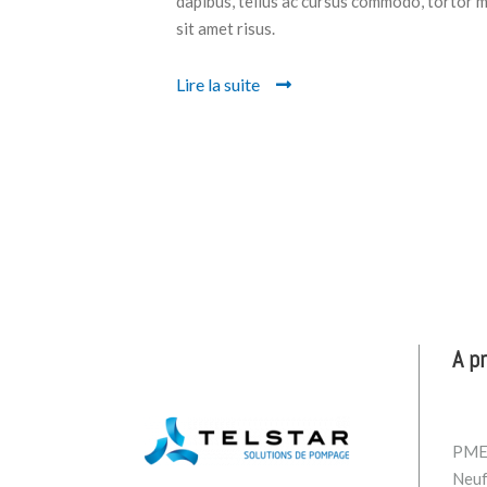
dapibus, tellus ac cursus commodo, tortor 
sit amet risus.
Lire la suite
A p
PME 
Neuf