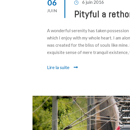
06
6 juin 2016
JUIN
Pityful a retho
A wonderful serenity has taken possession o
which I enjoy with my whole heart. I am alon
was created for the bliss of souls like mine.
exquisite sense of mere tranquil existence, t
Lire la suite