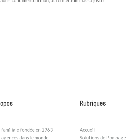
mauris condimentum nibh, ut fermentum massa justo
ropos
Rubriques
familiale fondée en 1963
Accueil
 agences dans le monde
Solutions de Pompage