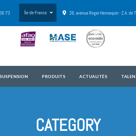
Île-de-France
 66 73
26, avenue Roger Hennequin - Z.A. de
 SUSPENSION
PRODUITS
ACTUALITÉS
TALEN
CATEGORY