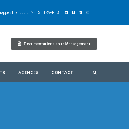
 Trappes Elancourt - 78190 TRAPPES
Documentations en téléchargement
TS
AGENCES
CONTACT