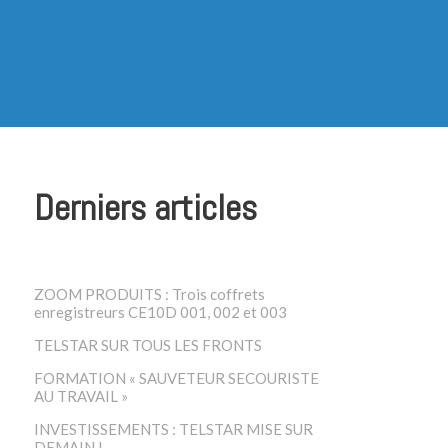
Derniers articles
ZOOM PRODUITS : Trois coffrets
enregistreurs CE10D 001, 002 et 003
TELSTAR SUR TOUS LES FRONTS
FORMATION « SAUVETEUR SECOURISTE
AU TRAVAIL »
INVESTISSEMENTS : TELSTAR MISE SUR
DEMAIN !