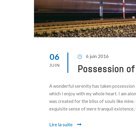
06
6 juin 2016
JUIN
Possession of 
A wonderful serenity has taken possession o
which I enjoy with my whole heart. I am alon
was created for the bliss of souls like mine.
exquisite sense of mere tranquil existence, t
Lire la suite