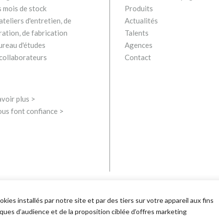
s mois de stock
Produits
teliers d'entretien, de
Actualités
ration, de fabrication
Talents
ureau d'études
Agences
collaborateurs
Contact
voir plus >
ous font confiance >
ies installés par notre site et par des tiers sur votre appareil aux fins
stiques d’audience et de la proposition ciblée d’offres marketing
és |
Mentions Légales
politique de confidentialité