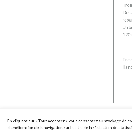
Troi
Des a
répa
Un b
120 
En sa
Ils n
En cliquant sur « Tout accepter », vous consentez au stockage de cook
d’amélioration de la navigation sur le site, de la réalisation de stati
Copyright © 2022 Telstar - Tous droits réserv