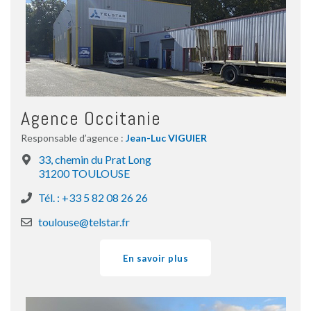
Agence Occitanie
Responsable d’agence :
Jean-Luc VIGUIER
33, chemin du Prat Long
31200 TOULOUSE
Tél. : +33 5 82 08 26 26
toulouse@telstar.fr
En savoir plus