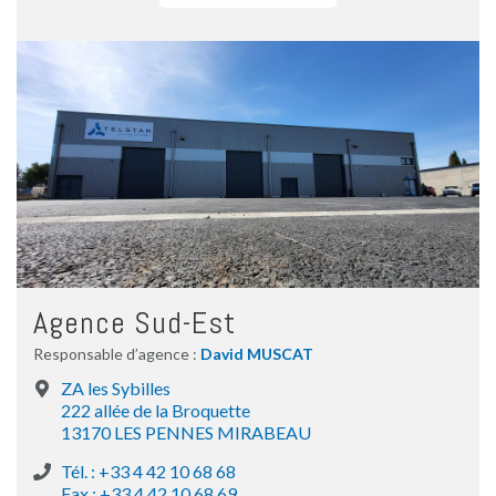
Agence Sud-Est
Responsable d’agence :
David MUSCAT
ZA les Sybilles
222 allée de la Broquette
13170 LES PENNES MIRABEAU
Tél. : +33 4 42 10 68 68
Fax : +33 4 42 10 68 69