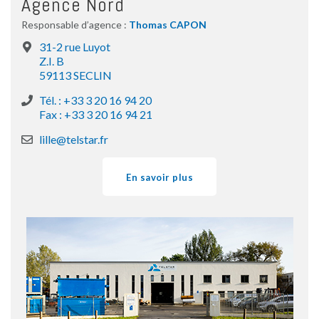
Agence Nord
Responsable d’agence :
Thomas CAPON
31-2 rue Luyot
Z.I. B
59113 SECLIN
Tél. : +33 3 20 16 94 20
Fax : +33 3 20 16 94 21
lille@telstar.fr
En savoir plus