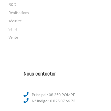
R&D
Réalisations
sécurité
veille
Vente
Nous contacter
Principal : 08 250 POMPE
N° Indigo : 0 825 07 66 73