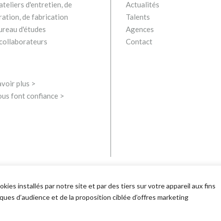
teliers d'entretien, de
Actualités
ration, de fabrication
Talents
ureau d'études
Agences
collaborateurs
Contact
voir plus >
ous font confiance >
ies installés par notre site et par des tiers sur votre appareil aux fins
stiques d’audience et de la proposition ciblée d’offres marketing
és |
Mentions Légales
politique de confidentialité