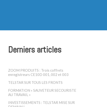
Derniers articles
ZOOM PRODUITS : Trois coffrets
enregistreurs CE10D 001, 002 et 003
TELSTAR SUR TOUS LES FRONTS
FORMATION « SAUVETEUR SECOURISTE
AU TRAVAIL »
INVESTISSEMENTS : TELSTAR MISE SUR
DEMAIN !