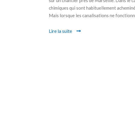
sur un chantier près de Marseille. Dans le c
chimiques qui sont habituellement acheminés
Mais lorsque les canalisations ne fonctionn
Lire la suite