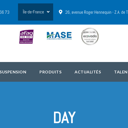
Île-de-France
 66 73
26, avenue Roger Hennequin - Z.A. de
 SUSPENSION
PRODUITS
ACTUALITÉS
TALEN
DAY