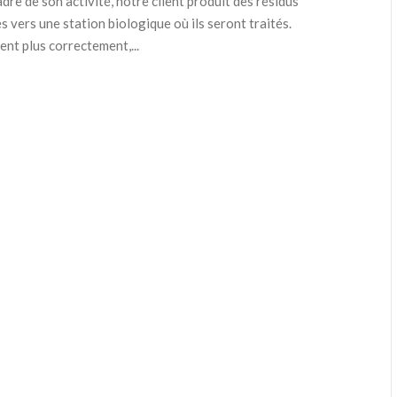
adre de son activité, notre client produit des résidus
 vers une station biologique où ils seront traités.
ent plus correctement,...