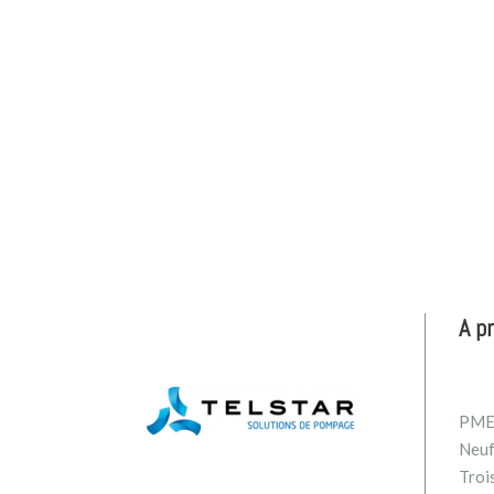
A p
PME 
Neuf
Troi