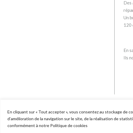
Des a
répa
Un b
120 
En sa
Ils n
En cliquant sur « Tout accepter », vous consentez au stockage de cook
d’amélioration de la navigation sur le site, de la réalisation de stati
Copyright © 2022 Telstar - Tous droits réserv
conformément à notre Politique de cookies