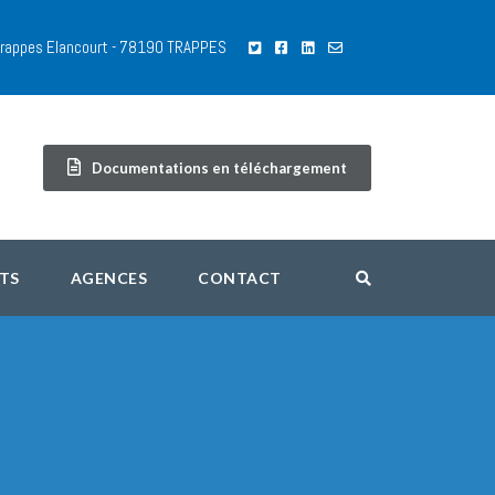
 Trappes Elancourt - 78190 TRAPPES
Documentations en téléchargement
TS
AGENCES
CONTACT