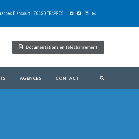
 Trappes Elancourt - 78190 TRAPPES
Documentations en téléchargement
TS
AGENCES
CONTACT