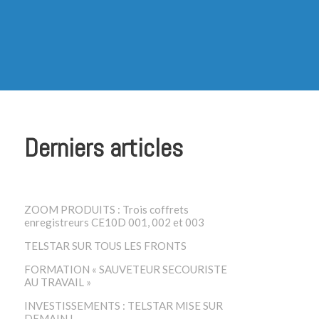
Derniers articles
ZOOM PRODUITS : Trois coffrets
enregistreurs CE10D 001, 002 et 003
TELSTAR SUR TOUS LES FRONTS
FORMATION « SAUVETEUR SECOURISTE
AU TRAVAIL »
INVESTISSEMENTS : TELSTAR MISE SUR
DEMAIN !