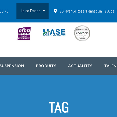
Île-de-France
 66 73
26, avenue Roger Hennequin - Z.A. de
 SUSPENSION
PRODUITS
ACTUALITÉS
TALEN
TAG