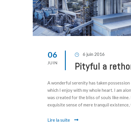
06
6 juin 2016
JUIN
Pityful a retho
A wonderful serenity has taken possession o
which I enjoy with my whole heart. I am alon
was created for the bliss of souls like mine.
exquisite sense of mere tranquil existence, t
Lire la suite