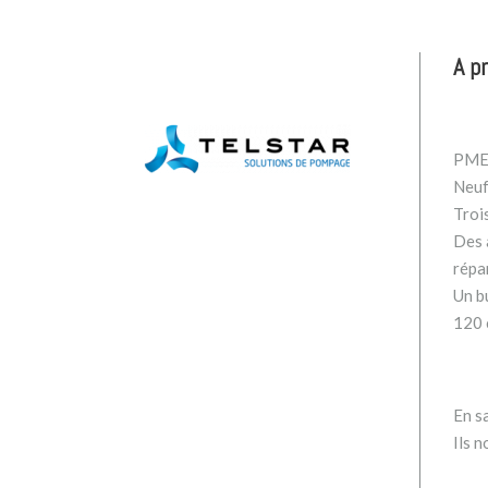
A p
PME 
Neuf
Troi
Des a
répa
Un b
120 
En sa
Ils n