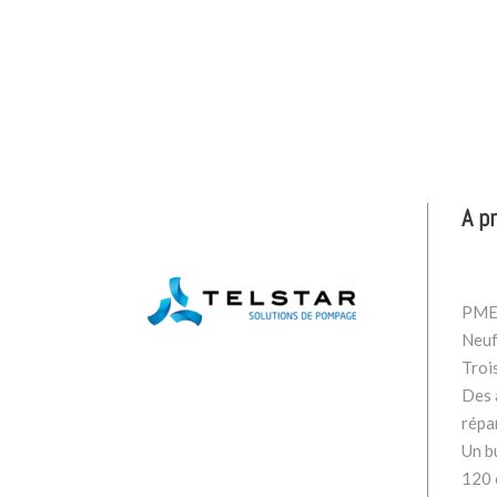
A p
PME 
Neuf
Troi
Des a
répa
Un b
120 