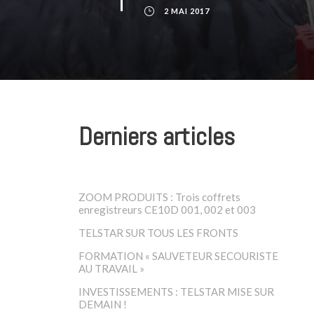
2 MAI 2017
Derniers articles
ZOOM PRODUITS : Trois coffrets
enregistreurs CE10D 001, 002 et 003
TELSTAR SUR TOUS LES FRONTS
FORMATION « SAUVETEUR SECOURISTE
AU TRAVAIL »
INVESTISSEMENTS : TELSTAR MISE SUR
DEMAIN !