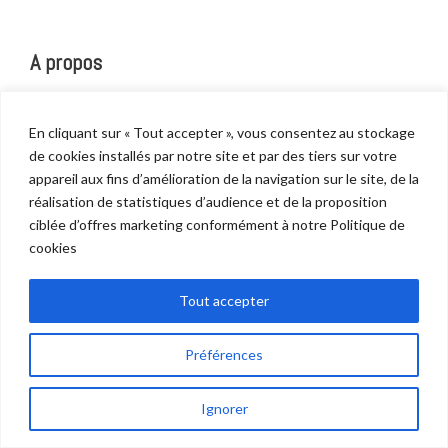
A propos
En cliquant sur « Tout accepter », vous consentez au stockage
PME familiale fondée en 1963
de cookies installés par notre site et par des tiers sur votre
Neuf agences dans le monde
appareil aux fins d’amélioration de la navigation sur le site, de la
Trois mois de stock
réalisation de statistiques d’audience et de la proposition
Des ateliers d'entretien, de réparation, de fabrication
ciblée d’offres marketing conformément à notre Politique de
Un bureau d'études
cookies
120 collaborateurs
Tout accepter
Préférences
En savoir plus >
Ils nous font confiance >
Ignorer