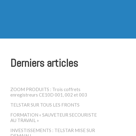
Derniers articles
ZOOM PRODUITS : Trois coffrets
enregistreurs CE10D 001, 002 et 003
TELSTAR SUR TOUS LES FRONTS
FORMATION « SAUVETEUR SECOURISTE
AU TRAVAIL »
INVESTISSEMENTS : TELSTAR MISE SUR
DEMAIN !