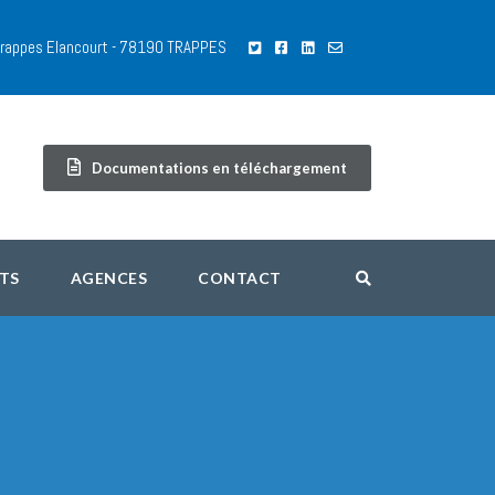
 Trappes Elancourt - 78190 TRAPPES
Documentations en téléchargement
TS
AGENCES
CONTACT