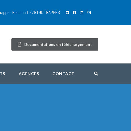
 Trappes Elancourt - 78190 TRAPPES
Documentations en téléchargement
TS
AGENCES
CONTACT