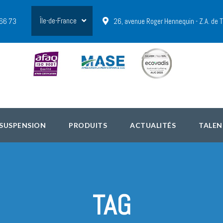
Île-de-France
 66 73
26, avenue Roger Hennequin - Z.A. de
 SUSPENSION
PRODUITS
ACTUALITÉS
TALEN
TAG