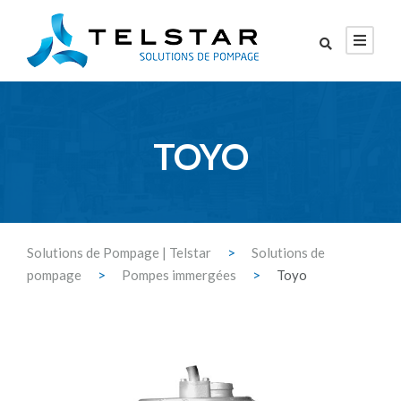
TOYO
Solutions de Pompage | Telstar
>
Solutions de
pompage
>
Pompes immergées
>
Toyo