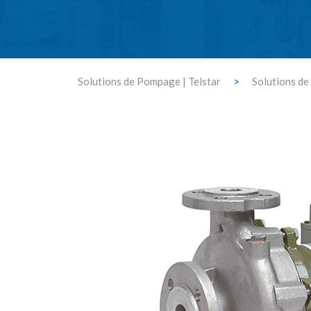
Solutions de Pompage | Telstar
>
Solutions d