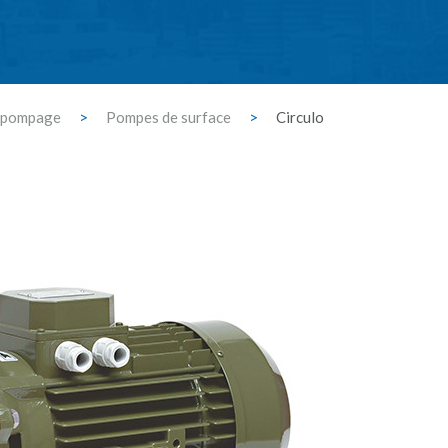
e pompage
>
Pompes de surface
>
Circulo