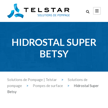
HIDROSTAL SUPER
BETSY
Solutions de Pompage | Telstar
>
Solutions de
pompage
>
Pompes de surface
>
Hidrostal Super
Betsy