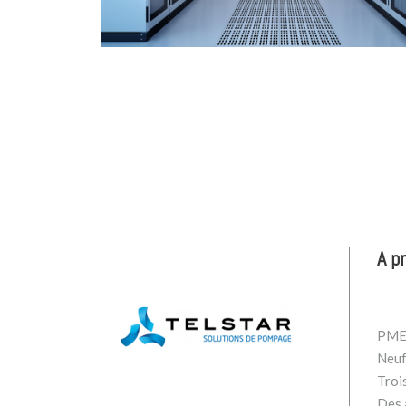
A p
PME 
Neuf
Troi
Des a