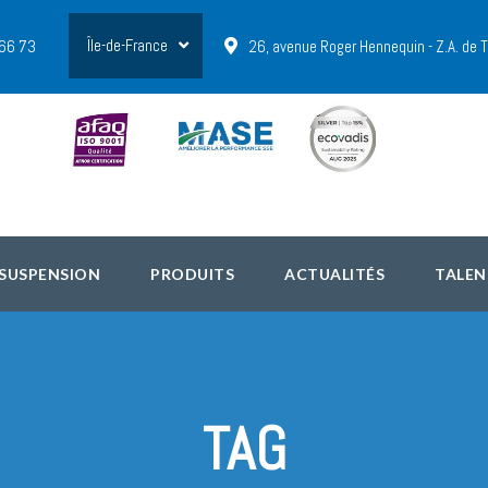
Île-de-France
 66 73
26, avenue Roger Hennequin - Z.A. de
 SUSPENSION
PRODUITS
ACTUALITÉS
TALEN
TAG