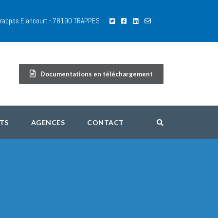
 Trappes Elancourt - 78190 TRAPPES
Documentations en téléchargement
TS
AGENCES
CONTACT